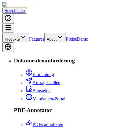
Registrieren
Features
Preise
Demo
Produkte
About
Dokumentenanforderung
Einrichtung
Anfrage stellen
Bausteine
Mandanten-Portal
PDF-Annotator
PDFs annotieren