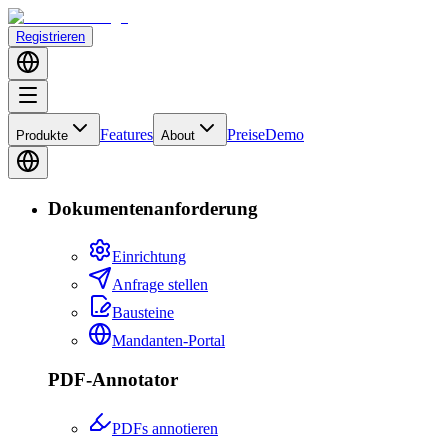
Registrieren
Features
Preise
Demo
Produkte
About
Dokumentenanforderung
Einrichtung
Anfrage stellen
Bausteine
Mandanten-Portal
PDF-Annotator
PDFs annotieren