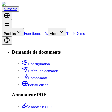
S'inscrire
Fonctionnalités
Tarifs
Demo
Produits
About
Demande de documents
Configuration
Créer une demande
Composants
Portail client
Annotateur PDF
Annoter les PDF