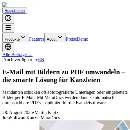
Registrieren
Features
Preise
Demo
Produkte
About
Alle Beiträge
→
|
Auch verfügbar in
:
EN
E-Mail mit Bildern zu PDF umwandeln –
die smarte Lösung für Kanzleien
Mandanten schicken oft abfotografierte Unterlagen oder eingebettete
Bilder per E-Mail. Mit MaraDocs werden daraus automatisch
durchsuchbare PDFs – optimiert für die Kanzleisoftware.
28. August 2025
•
Martin Kurtz
Jura
Software
Kanzlei
MaraDocs