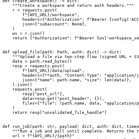
def
create_workspace
() -> 
dict
:

"""Create a workspace and return auth headers."""
    r = requests.post(

f"
{API_URL}
/workspace"
,

        headers={
"Authorization"
: 
f"Bearer 
{config(
'ACC
        json={
"subaccount"
: 
None
},

    )

    ws = r.json()

return
 {
"Authorization"
: 
f"Bearer 
{ws[
'workspace_se
def
upload_file
(
path: Path, auth: 
dict
) -> 
dict
:

"""Upload a file via two-step flow (signed URL + S
    data = path.read_bytes()

    resp = requests.post(

f"
{API_URL}
/data/upload"
,

        headers={**auth, 
"Content-Type"
: 
"application/j
        json={
"name"
: path.name, 
"size"
: 
len
(data)},

    ).json()

    requests.post(

        resp[
"post_url"
],

        data=resp.get(
"post_header"
, {}),

        files={
"file"
: (path.name, data, 
"application/p
    )

return
 resp[
"unvalidated_file_handle"
]

def
run_job
(
path: 
str
, payload: 
dict
, auth: 
dict
, timeo
"""Run a job and poll until complete. Returns the r
    url = 
f"
{API_URL}
/
{path}
"