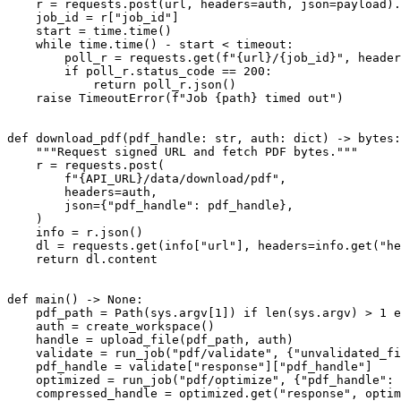
    r = requests.post(url, headers=auth, json=payload).
    job_id = r[
"job_id"
]

    start = time.time()

while
 time.time() - start < timeout:

        poll_r = requests.get(
f"
{url}
/
{job_id}
"
, header
if
 poll_r.status_code == 
200
:

return
 poll_r.json()

raise
 TimeoutError(
f"Job 
{path}
 timed out"
)

def
download_pdf
(
pdf_handle: 
str
, auth: 
dict
) -> 
bytes
:

"""Request signed URL and fetch PDF bytes."""
    r = requests.post(

f"
{API_URL}
/data/download/pdf"
,

        headers=auth,

        json={
"pdf_handle"
: pdf_handle},

    )

    info = r.json()

    dl = requests.get(info[
"url"
], headers=info.get(
"he
return
 dl.content

def
main
() -> 
None
:

    pdf_path = Path(sys.argv[
1
]) 
if
len
(sys.argv) > 
1
e
    auth = create_workspace()

    handle = upload_file(pdf_path, auth)

    validate = run_job(
"pdf/validate"
, {
"unvalidated_fi
    pdf_handle = validate[
"response"
][
"pdf_handle"
]

    optimized = run_job(
"pdf/optimize"
, {
"pdf_handle"
: 
    compressed_handle = optimized.get(
"response"
, optim