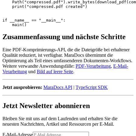
    Path(
"compressed.pdf"
).write_bytes(download_pdf(com
print
(
"compressed.pdf created"
)

if
 __name__ == 
"__main__"
:

Zusammenfassung und nächste Schritte
Eine PDF-Komprimierungs-API, die die Dateigröße bei erhaltener
Qualität reduziert, ist verfügbar. MaraDocs übernimmt die
Optimierung als Teil eines umfassenderen Dokumenten-Workflows.
Weitere verwandte Anwendungsfälle:
PDF-Verarbeitung
,
E-Mail-
Verarbeitung
und
Bild auf leere Seite
.
Jetzt ausprobieren:
MaraDocs API
|
TypeScript SDK
Jetzt Newsletter abonnieren
Bleiben Sie mit uns auf dem Laufenden und erhalten Sie die
neuesten Nachrichten, Artikel und Ressourcen per E-Mail.
E-Mail-Adresse