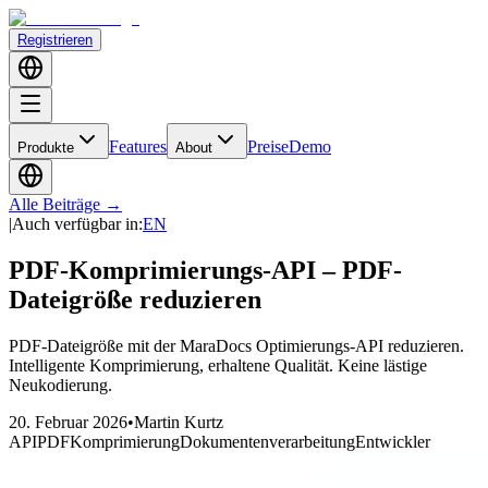
Registrieren
Features
Preise
Demo
Produkte
About
Alle Beiträge
→
|
Auch verfügbar in
:
EN
PDF-Komprimierungs-API – PDF-
Dateigröße reduzieren
PDF-Dateigröße mit der MaraDocs Optimierungs-API reduzieren.
Intelligente Komprimierung, erhaltene Qualität. Keine lästige
Neukodierung.
20. Februar 2026
•
Martin Kurtz
API
PDF
Komprimierung
Dokumentenverarbeitung
Entwickler