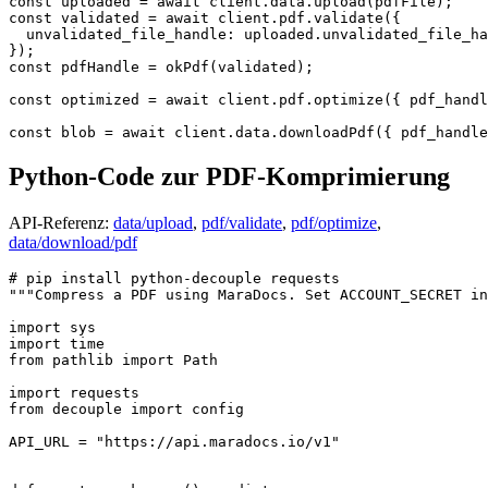
const
 uploaded = 
await
 client.
data
.
upload
const
 validated = 
await
 client.
pdf
.
validate
({

unvalidated_file_handle
: uploaded.
unvalidated_file_ha
const
 pdfHandle = 
okPdf
(validated);

const
 optimized = 
await
 client.
pdf
.
optimize
({ 
pdf_handl
const
 blob = 
await
 client.
data
.
downloadPdf
({ 
pdf_handle
Python-Code zur PDF-Komprimierung
API-Referenz:
data/upload
,
pdf/validate
,
pdf/optimize
,
data/download/pdf
# pip install python-decouple requests
"""Compress a PDF using MaraDocs. Set ACCOUNT_SECRET in
import
import
from
 pathlib 
import
 Path

import
from
 decouple 
import
 config

API_URL = 
"https://api.maradocs.io/v1"