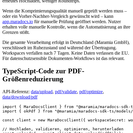
erneutes Hochladen, weniger Roundtrips.
Wenn die Komprimierungsqualität manuell geprüft werden muss –
oder ein Vorher-Nachher-Vergleich gewünscht wird – kann
app.maradocs.io
für manuelle Prüfung geöffnet werden. Nutzer
erhalten volle manuelle Kontrolle, wenn die Automatisierung an ihre
Grenzen stößt.
Die gesamte Verarbeitung erfolgt in Deutschland (Maramia GmbH),
verschlüsselt im Ruhezustand und während der Übertragung.
Workspaces verfallen nach 7 Tagen. Keine Daten verlassen die EU.
Für datenschutzsensible Dokumenten-Workflows ist das relevant.
TypeScript-Code zur PDF-
Größenreduzierung
API-Referenz:
data/upload
,
pdf/validate
,
pdf/optimize
,
data/download/pdf
import
 { 
MaraDocsClient
 } 
from
"@maramia/maradocs-sdk-t
import
 { okPdf } 
from
"@maramia/maradocs-sdk-ts/models/
const
 client = 
new
MaraDocsClient
({ 
workspaceSecret
: wo
// Hochladen, validieren, optimieren, herunterladen